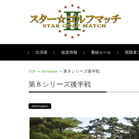
コンテンツに移動
出演者
放送情報
番組ルール
視聴者
第８シリーズ後半戦
TOP
>
information
>
第８シリーズ後半戦
information