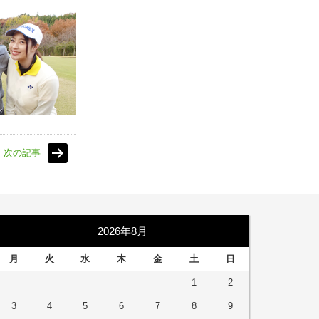
次の記事
2026年8月
月
火
水
木
金
土
日
1
2
3
4
5
6
7
8
9